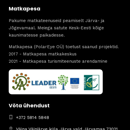
Matkapesa
Pakume matkateenuseid peamiselt Järva- ja
Jõgevamaal. Meiega satute Kesk-Eesti kõige
kaunimatesse paikadesse.
Matkapesa (PolarEye OÜ) toetust saanud projektid.
2017 - Matkapesa matkakeskus
2021 - Matkapesa turismiteenuste arendamine
Võta ühendust
+372 5814 5848
Väina Väinjärve küla Järva vald Järvamaa 73021