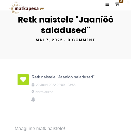
0
Retk naistele "Jaaniöö
saladused"
MAI 7, 2022
•
0 COMMENT
Retk naistele "Jaaniöö saladused"
22
Juuni
2022
22:00
-
23:55
Norra allikad
Maagiline matk naistele!