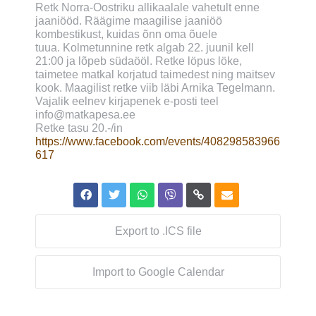
Retk Norra-Oostriku allikaalale vahetult enne
jaaniööd. Räägime maagilise jaaniöö
kombestikust, kuidas õnn oma õuele
tuua. Kolmetunnine retk algab 22. juunil kell
21:00 ja lõpeb südaööl. Retke löpus löke,
taimetee matkal korjatud taimedest ning maitsev
kook. Maagilist retke viib läbi Arnika Tegelmann.
Vajalik eelnev kirjapenek e-posti teel
info@matkapesa.ee
Retke tasu 20.-/in
https://www.facebook.com/events/408298583966
617
Export to .ICS file
Import to Google Calendar