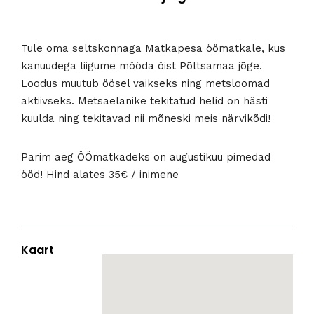
Tule oma seltskonnaga Matkapesa öömatkale, kus
kanuudega liigume mööda öist Põltsamaa jõge.
Loodus muutub öösel vaikseks ning metsloomad
aktiivseks. Metsaelanike tekitatud helid on hästi
kuulda ning tekitavad nii mõneski meis närvikõdi!
Parim aeg ÖÖmatkadeks on augustikuu pimedad
ööd! Hind alates 35€ / inimene
Kaart