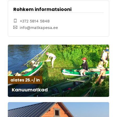
Rohkem informatsiooni
+372 5814 5848
info@matkapesa.ee
alates 25.-/ in
Kanuumatkad