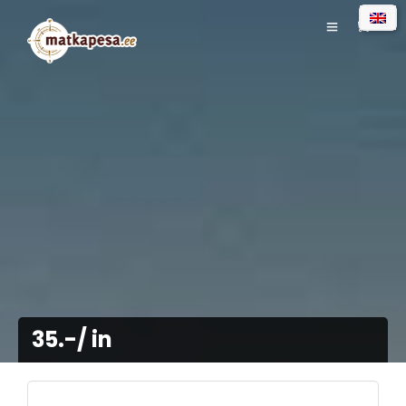
0
35.-/ in