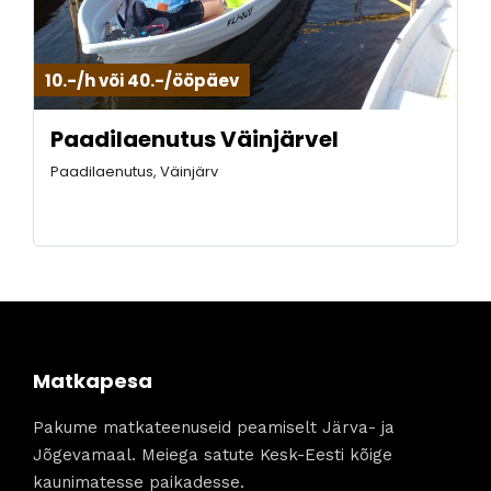
10.-/h või 40.-/ööpäev
Paadilaenutus Väinjärvel
Paadilaenutus, Väinjärv
Matkapesa
Pakume matkateenuseid peamiselt Järva- ja
Jõgevamaal. Meiega satute Kesk-Eesti kõige
kaunimatesse paikadesse.