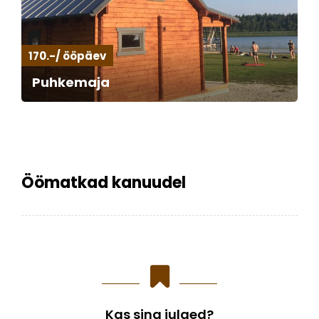
170.-/ ööpäev
Puhkemaja
Öömatkad kanuudel
Kas sina julged?