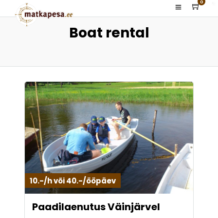
0
Boat rental
10.-/h või 40.-/ööpäev
Paadilaenutus Väinjärvel